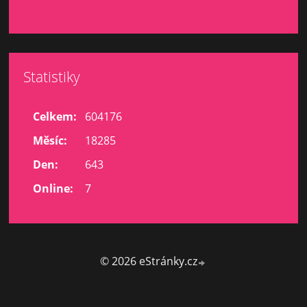
Statistiky
Celkem:
604176
Měsíc:
18285
Den:
643
Online:
7
© 2026 eStránky.cz