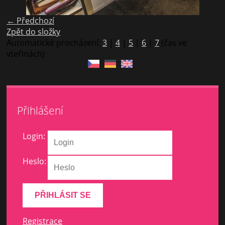
← Předchozí
Zpět do složky
Automatické procházení:
3
|
4
|
5
|
6
|
7
(čas ve
vteřinách)
Přihlášení
Login:
Heslo:
Registrace