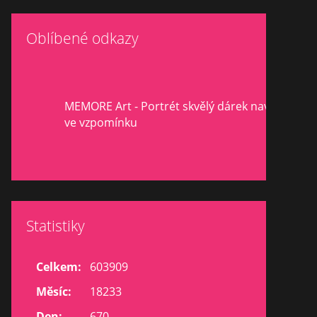
Oblíbené odkazy
MEMORE Art - Portrét skvělý dárek navždy
ve vzpomínku
Statistiky
Celkem:
603909
Měsíc:
18233
Den:
670