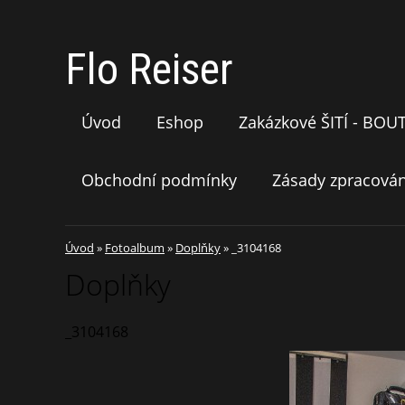
Flo Reiser
Úvod
Eshop
Zakázkové ŠITÍ - BOU
Obchodní podmínky
Zásady zpracován
Úvod
»
Fotoalbum
»
Doplňky
»
_3104168
Doplňky
_3104168