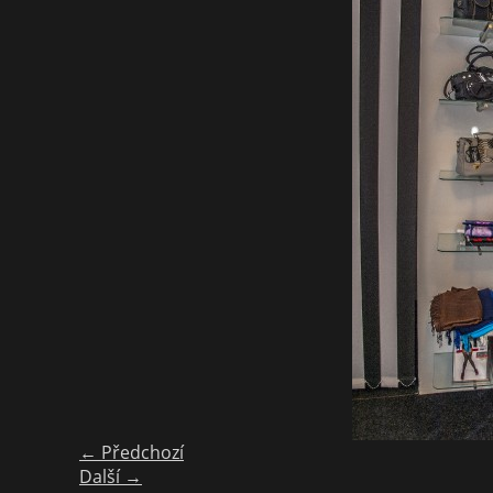
← Předchozí
Další →