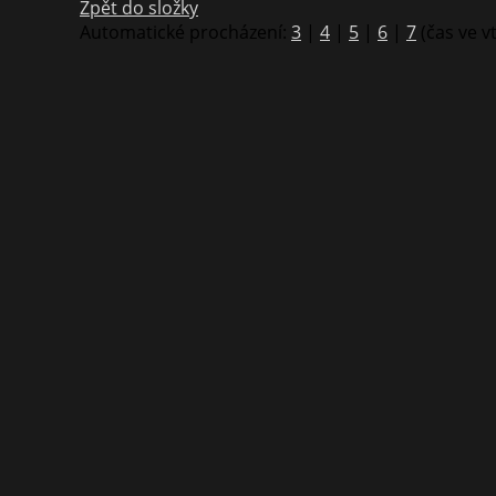
Zpět do složky
Automatické procházení:
3
|
4
|
5
|
6
|
7
(čas ve v