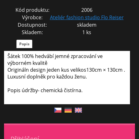
Kód produktu:
2006
Výrobce:
Ateliér fashion studio Flo Reiser
Dostupnost:
skladem
Skladem:
1 ks
Popis
Šátek 100% hedvábí jemné zpracování ve
výborném kvalitě
Origináln design jeden kus velikos130cm × 130cm .
Luxusní doplněk pro každou ženu.
Popis údržby- chemická čistírna.
Přihlášení