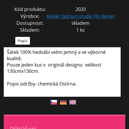
Kód produktu:
2020
Výrobce:
Ateliér fashion studio Flo Reiser
Dostupnost:
skladem
Skladem:
1 ks
Popis
Šátek 100% hedvábí velmi jemný a ve výborné
kvalitě.
Pouze jeden kus v originál designu velikost
130cmx130cm.
Popis údržby- chemická čistírna.
Přihlášení